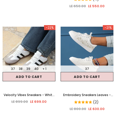
LE 650.00
LE 550.00
-22%
-21%
37
38
39
40
+ 1
37
ADD TO CART
ADD TO CART
Velocity Vibes Sneakers
- White
Embroidery Sneakers Leaves
-
& Gray
Gold
LE 899.00
LE 699.00
(2)
LE 800.00
LE 630.00