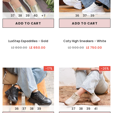
37
38
39
40
+ 1
36
37
39
ADD TO CART
ADD TO CART
LuxStep Espadrilles
- Gold
Caty High Sneakers
- White
LE 800.00
LE 650.00
LE 900.00
LE 750.00
-17%
-26%
36
37
38
39
37
38
39
41