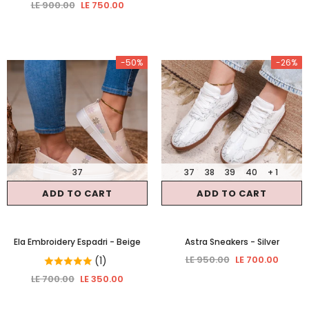
LE 900.00
LE 750.00
-50%
-26%
37
37
38
39
40
+ 1
ADD TO CART
ADD TO CART
Ela Embroidery Espadri
- Beige
Astra Sneakers
- Silver
LE 950.00
LE 700.00
(1)
LE 700.00
LE 350.00