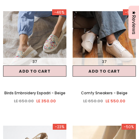
-46%
-15%
★Reviews
37
37
ADD TO CART
ADD TO CART
Birds Embroidery Espadri
- Beige
Comfy Sneakers
- Beige
LE 650.00
LE 350.00
LE 650.00
LE 550.00
-23%
-50%