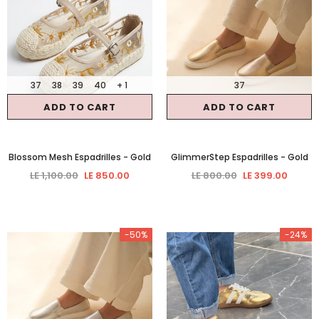
37
38
39
40
+ 1
37
ADD TO CART
ADD TO CART
Blossom Mesh Espadrilles
- Gold
GlimmerStep Espadrilles
- Gold
LE 1,100.00
LE 850.00
LE 800.00
LE 399.00
-50%
-24%