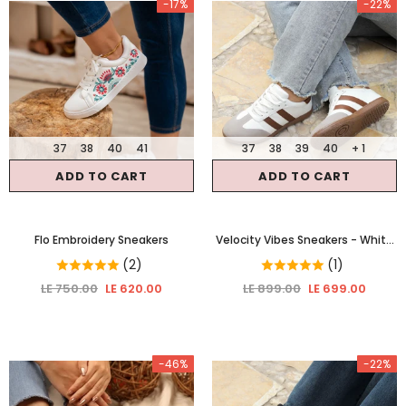
-17%
-22%
37
38
40
41
37
38
39
40
+ 1
ADD TO CART
ADD TO CART
Flo Embroidery Sneakers
Velocity Vibes Sneakers
- White
& Gray & Brown
(2)
(1)
LE 750.00
LE 620.00
LE 899.00
LE 699.00
-46%
-22%