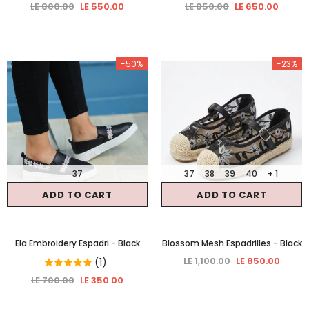
LE 800.00
LE 550.00
LE 850.00
LE 650.00
-50%
-23%
37
37
38
39
40
+ 1
ADD TO CART
ADD TO CART
Ela Embroidery Espadri
- Black
Blossom Mesh Espadrilles
- Black
LE 1,100.00
LE 850.00
(1)
LE 700.00
LE 350.00