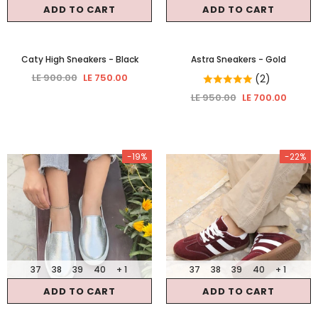
ADD TO CART
ADD TO CART
Caty High Sneakers
- Black
Astra Sneakers
- Gold
LE 900.00
LE 750.00
(2)
LE 950.00
LE 700.00
-19%
-22%
37
38
39
40
+ 1
37
38
39
40
+ 1
ADD TO CART
ADD TO CART