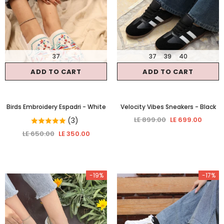
37
37
39
40
ADD TO CART
ADD TO CART
Birds Embroidery Espadri
- White
Velocity Vibes Sneakers
- Black
LE 899.00
LE 699.00
(3)
LE 650.00
LE 350.00
-19%
-17%