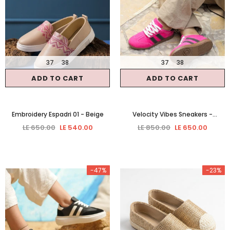
37
38
37
38
ADD TO CART
ADD TO CART
Embroidery Espadri 01
- Beige
Velocity Vibes Sneakers
-
Fuchsia
LE 650.00
LE 540.00
LE 850.00
LE 650.00
-47%
-23%