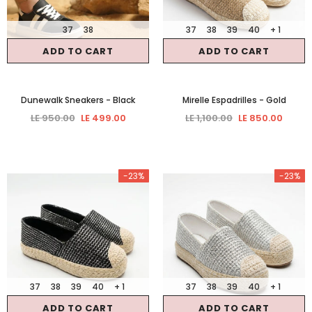
37
38
37
38
39
40
+ 1
ADD TO CART
ADD TO CART
Dunewalk Sneakers
- Black
Mirelle Espadrilles
- Gold
LE 950.00
LE 499.00
LE 1,100.00
LE 850.00
-23%
-23%
37
38
39
40
+ 1
37
38
39
40
+ 1
ADD TO CART
ADD TO CART