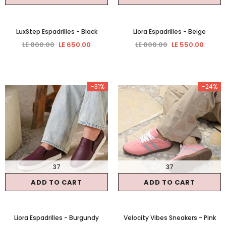
LuxStep Espadrilles
- Black
Liora Espadrilles
- Beige
LE 800.00
LE 650.00
LE 800.00
LE 550.00
-31%
-24%
37
37
ADD TO CART
ADD TO CART
Liora Espadrilles
- Burgundy
Velocity Vibes Sneakers
- Pink