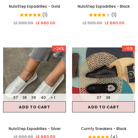
NuloStep Espadrilles
- Gold
NuloStep Espadrilles
- Black
(1)
(1)
LE 900.00
LE 680.00
LE 900.00
LE 680.00
-24%
-15%
37
38
39
40
+ 1
37
38
ADD TO CART
ADD TO CART
NuloStep Espadrilles
- Silver
Comfy Sneakers
- Black
LE 900.00
LE 680.00
(4)