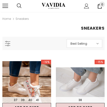
0
Home
Sneakers
SNEAKERS
Best Selling
-19%
-15%
37
39
40
41
38