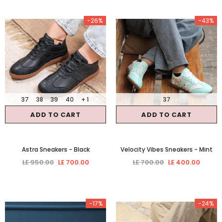
-26%
-43%
37
38
39
40
+ 1
37
ADD TO CART
ADD TO CART
Astra Sneakers
- Black
Velocity Vibes Sneakers
- Mint
LE 950.00
LE 700.00
LE 700.00
LE 400.00
-17%
-24%