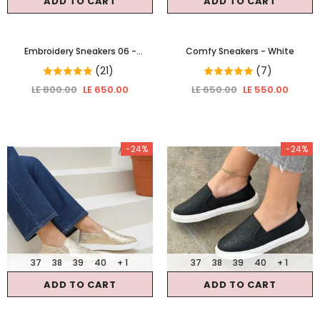
ADD TO CART
ADD TO CART
Embroidery Sneakers 06
-
Comfy Sneakers
- White
Embroidery
(21)
(7)
LE 800.00
LE 650.00
LE 650.00
LE 550.00
-24%
-24%
37
38
39
40
+ 1
37
38
39
40
+ 1
ADD TO CART
ADD TO CART