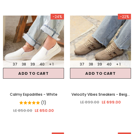
-24%
-22%
37
38
39
40
+ 1
37
38
39
40
+ 1
ADD TO CART
ADD TO CART
Calmy Espadrilles
- White
Velocity Vibes Sneakers
- Beige
& Tiger
LE 899.00
LE 699.00
(1)
LE 850.00
LE 650.00