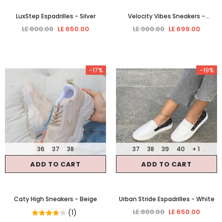
LuxStep Espadrilles
- Silver
Velocity Vibes Sneakers
-
Maroon
LE 800.00
LE 650.00
LE 900.00
LE 699.00
-17%
-19%
36
37
38
37
38
39
40
+ 1
ADD TO CART
ADD TO CART
Caty High Sneakers
- Beige
Urban Stride Espadrilles
- White
LE 800.00
LE 650.00
(1)