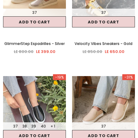
37
37
ADD TO CART
ADD TO CART
GlimmerStep Espadrilles
- Silver
Velocity Vibes Sneakers
- Gold
LE 800.00
LE 399.00
LE 850.00
LE 650.00
-19%
-31%
37
38
39
40
+ 1
37
ADD TO CART
ADD TO CART