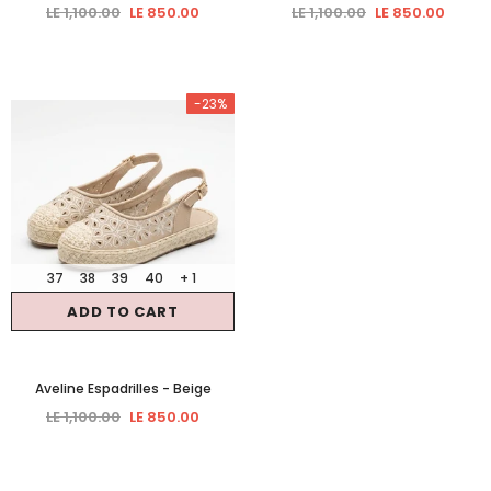
LE 1,100.00
LE 850.00
LE 1,100.00
LE 850.00
-23%
37
38
39
40
+ 1
ADD TO CART
Aveline Espadrilles
- Beige
LE 1,100.00
LE 850.00